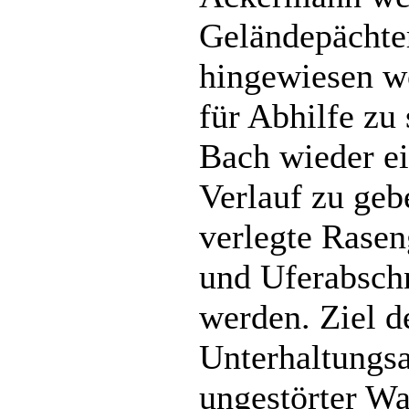
Geländepächter
hingewiesen wo
für Abhilfe z
Bach wieder ei
Verlauf zu geb
verlegte Raseng
und Uferabschn
werden. Ziel d
Unterhaltungsa
ungestörter Wa