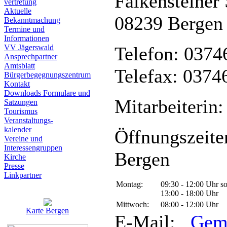
Falkensteiner 
vertretung
Aktuelle
08239 Bergen
Bekanntmachung
Termine und
Informationen
VV Jägerswald
Telefon: 0374
Ansprechpartner
Amtsblatt
Telefax: 0374
Bürgerbegegnungszentrum
Kontakt
Downloads Formulare und
Mitarbeiterin:
Satzungen
Tourismus
Veranstaltungs-
kalender
Öffnungszeite
Vereine und
Interessen­gruppen
Bergen
Kirche
Presse
Linkpartner
Montag:
09:30 - 12:00 Uhr s
13:00 - 18:00 Uhr
Mittwoch:
08:00 - 12:00 Uhr
Karte Bergen
E-Mail:
Gem