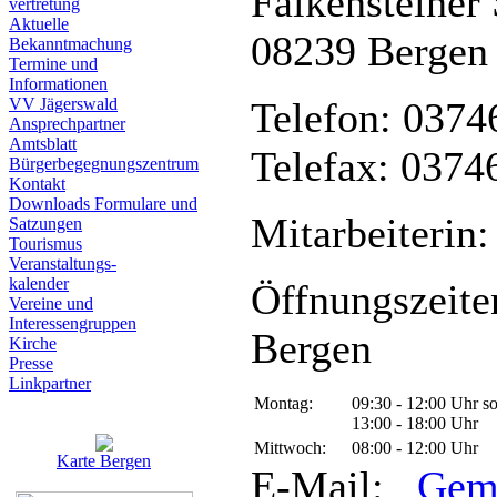
Falkensteiner 
vertretung
Aktuelle
08239 Bergen
Bekanntmachung
Termine und
Informationen
VV Jägerswald
Telefon: 0374
Ansprechpartner
Amtsblatt
Telefax: 0374
Bürgerbegegnungszentrum
Kontakt
Downloads Formulare und
Mitarbeiterin:
Satzungen
Tourismus
Veranstaltungs-
kalender
Öffnungszeite
Vereine und
Interessen­gruppen
Bergen
Kirche
Presse
Linkpartner
Montag:
09:30 - 12:00 Uhr s
13:00 - 18:00 Uhr
Mittwoch:
08:00 - 12:00 Uhr
Karte Bergen
E-Mail:
Gem