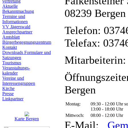
Falkensteiner 
vertretung
Aktuelle
08239 Bergen
Bekanntmachung
Termine und
Informationen
VV Jägerswald
Telefon: 0374
Ansprechpartner
Amtsblatt
Telefax: 0374
Bürgerbegegnungszentrum
Kontakt
Downloads Formulare und
Mitarbeiterin:
Satzungen
Tourismus
Veranstaltungs-
kalender
Öffnungszeite
Vereine und
Interessen­gruppen
Bergen
Kirche
Presse
Linkpartner
Montag:
09:30 - 12:00 Uhr s
13:00 - 18:00 Uhr
Mittwoch:
08:00 - 12:00 Uhr
Karte Bergen
E-Mail:
Gem