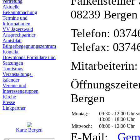
Falkensteiner 
vertretung
Aktuelle
08239 Bergen
Bekanntmachung
Termine und
Informationen
VV Jägerswald
Telefon: 0374
Ansprechpartner
Amtsblatt
Telefax: 0374
Bürgerbegegnungszentrum
Kontakt
Downloads Formulare und
Mitarbeiterin:
Satzungen
Tourismus
Veranstaltungs-
kalender
Öffnungszeite
Vereine und
Interessen­gruppen
Bergen
Kirche
Presse
Linkpartner
Montag:
09:30 - 12:00 Uhr s
13:00 - 18:00 Uhr
Mittwoch:
08:00 - 12:00 Uhr
Karte Bergen
E-Mail:
Gem