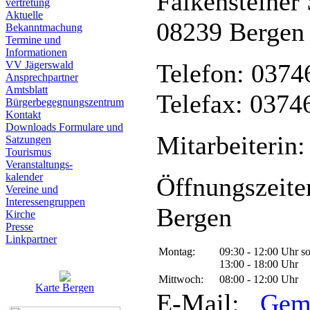
Falkensteiner 
vertretung
Aktuelle
08239 Bergen
Bekanntmachung
Termine und
Informationen
VV Jägerswald
Telefon: 0374
Ansprechpartner
Amtsblatt
Telefax: 0374
Bürgerbegegnungszentrum
Kontakt
Downloads Formulare und
Mitarbeiterin:
Satzungen
Tourismus
Veranstaltungs-
kalender
Öffnungszeite
Vereine und
Interessen­gruppen
Bergen
Kirche
Presse
Linkpartner
Montag:
09:30 - 12:00 Uhr s
13:00 - 18:00 Uhr
Mittwoch:
08:00 - 12:00 Uhr
Karte Bergen
E-Mail:
Gem