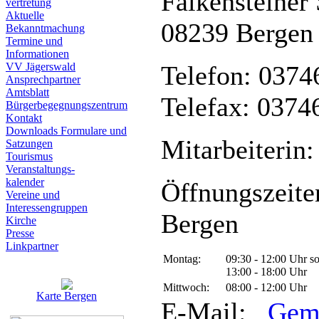
Falkensteiner 
vertretung
Aktuelle
08239 Bergen
Bekanntmachung
Termine und
Informationen
VV Jägerswald
Telefon: 0374
Ansprechpartner
Amtsblatt
Telefax: 0374
Bürgerbegegnungszentrum
Kontakt
Downloads Formulare und
Mitarbeiterin:
Satzungen
Tourismus
Veranstaltungs-
kalender
Öffnungszeite
Vereine und
Interessen­gruppen
Bergen
Kirche
Presse
Linkpartner
Montag:
09:30 - 12:00 Uhr s
13:00 - 18:00 Uhr
Mittwoch:
08:00 - 12:00 Uhr
Karte Bergen
E-Mail:
Gem