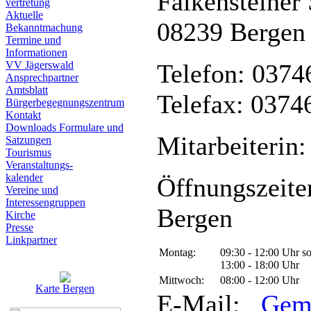
Falkensteiner 
vertretung
Aktuelle
08239 Bergen
Bekanntmachung
Termine und
Informationen
VV Jägerswald
Telefon: 0374
Ansprechpartner
Amtsblatt
Telefax: 0374
Bürgerbegegnungszentrum
Kontakt
Downloads Formulare und
Mitarbeiterin:
Satzungen
Tourismus
Veranstaltungs-
kalender
Öffnungszeite
Vereine und
Interessen­gruppen
Bergen
Kirche
Presse
Linkpartner
Montag:
09:30 - 12:00 Uhr s
13:00 - 18:00 Uhr
Mittwoch:
08:00 - 12:00 Uhr
Karte Bergen
E-Mail:
Gem