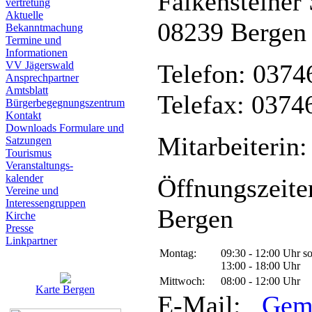
Falkensteiner 
vertretung
Aktuelle
08239 Bergen
Bekanntmachung
Termine und
Informationen
VV Jägerswald
Telefon: 0374
Ansprechpartner
Amtsblatt
Telefax: 0374
Bürgerbegegnungszentrum
Kontakt
Downloads Formulare und
Mitarbeiterin:
Satzungen
Tourismus
Veranstaltungs-
kalender
Öffnungszeite
Vereine und
Interessen­gruppen
Bergen
Kirche
Presse
Linkpartner
Montag:
09:30 - 12:00 Uhr s
13:00 - 18:00 Uhr
Mittwoch:
08:00 - 12:00 Uhr
Karte Bergen
E-Mail:
Gem