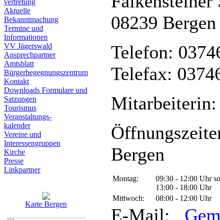
Falkensteiner 
vertretung
Aktuelle
08239 Bergen
Bekanntmachung
Termine und
Informationen
VV Jägerswald
Telefon: 0374
Ansprechpartner
Amtsblatt
Telefax: 0374
Bürgerbegegnungszentrum
Kontakt
Downloads Formulare und
Mitarbeiterin:
Satzungen
Tourismus
Veranstaltungs-
kalender
Öffnungszeite
Vereine und
Interessen­gruppen
Bergen
Kirche
Presse
Linkpartner
Montag:
09:30 - 12:00 Uhr s
13:00 - 18:00 Uhr
Mittwoch:
08:00 - 12:00 Uhr
Karte Bergen
E-Mail:
Gem