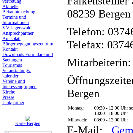
Falkensteiner 
vertretung
Aktuelle
08239 Bergen
Bekanntmachung
Termine und
Informationen
VV Jägerswald
Telefon: 0374
Ansprechpartner
Amtsblatt
Telefax: 0374
Bürgerbegegnungszentrum
Kontakt
Downloads Formulare und
Mitarbeiterin:
Satzungen
Tourismus
Veranstaltungs-
kalender
Öffnungszeite
Vereine und
Interessen­gruppen
Bergen
Kirche
Presse
Linkpartner
Montag:
09:30 - 12:00 Uhr s
13:00 - 18:00 Uhr
Mittwoch:
08:00 - 12:00 Uhr
Karte Bergen
E-Mail:
Gem