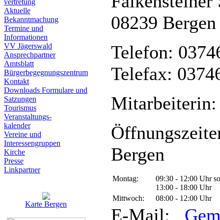
Falkensteiner 
vertretung
Aktuelle
08239 Bergen
Bekanntmachung
Termine und
Informationen
VV Jägerswald
Telefon: 0374
Ansprechpartner
Amtsblatt
Telefax: 0374
Bürgerbegegnungszentrum
Kontakt
Downloads Formulare und
Mitarbeiterin:
Satzungen
Tourismus
Veranstaltungs-
kalender
Öffnungszeite
Vereine und
Interessen­gruppen
Bergen
Kirche
Presse
Linkpartner
Montag:
09:30 - 12:00 Uhr s
13:00 - 18:00 Uhr
Mittwoch:
08:00 - 12:00 Uhr
Karte Bergen
E-Mail:
Gem