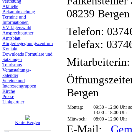
Falkensteiner 
vertretung
Aktuelle
08239 Bergen
Bekanntmachung
Termine und
Informationen
VV Jägerswald
Telefon: 0374
Ansprechpartner
Amtsblatt
Telefax: 0374
Bürgerbegegnungszentrum
Kontakt
Downloads Formulare und
Mitarbeiterin:
Satzungen
Tourismus
Veranstaltungs-
kalender
Öffnungszeite
Vereine und
Interessen­gruppen
Bergen
Kirche
Presse
Linkpartner
Montag:
09:30 - 12:00 Uhr s
13:00 - 18:00 Uhr
Mittwoch:
08:00 - 12:00 Uhr
Karte Bergen
E-Mail:
Gem