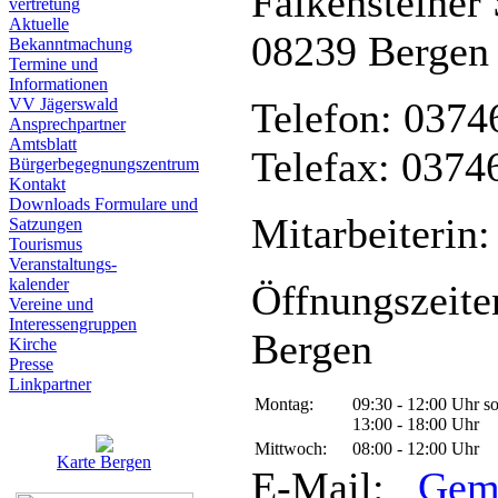
Falkensteiner 
vertretung
Aktuelle
08239 Bergen
Bekanntmachung
Termine und
Informationen
VV Jägerswald
Telefon: 0374
Ansprechpartner
Amtsblatt
Telefax: 0374
Bürgerbegegnungszentrum
Kontakt
Downloads Formulare und
Mitarbeiterin:
Satzungen
Tourismus
Veranstaltungs-
kalender
Öffnungszeite
Vereine und
Interessen­gruppen
Bergen
Kirche
Presse
Linkpartner
Montag:
09:30 - 12:00 Uhr s
13:00 - 18:00 Uhr
Mittwoch:
08:00 - 12:00 Uhr
Karte Bergen
E-Mail:
Gem