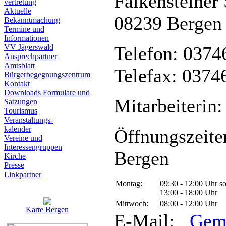
Falkensteiner 
vertretung
Aktuelle
08239 Bergen
Bekanntmachung
Termine und
Informationen
VV Jägerswald
Telefon: 0374
Ansprechpartner
Amtsblatt
Telefax: 0374
Bürgerbegegnungszentrum
Kontakt
Downloads Formulare und
Mitarbeiterin:
Satzungen
Tourismus
Veranstaltungs-
kalender
Öffnungszeite
Vereine und
Interessen­gruppen
Bergen
Kirche
Presse
Linkpartner
Montag:
09:30 - 12:00 Uhr s
13:00 - 18:00 Uhr
Mittwoch:
08:00 - 12:00 Uhr
Karte Bergen
E-Mail:
Gem