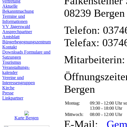
Falkensteiner 
vertretung
Aktuelle
08239 Bergen
Bekanntmachung
Termine und
Informationen
VV Jägerswald
Telefon: 0374
Ansprechpartner
Amtsblatt
Telefax: 0374
Bürgerbegegnungszentrum
Kontakt
Downloads Formulare und
Mitarbeiterin:
Satzungen
Tourismus
Veranstaltungs-
kalender
Öffnungszeite
Vereine und
Interessen­gruppen
Bergen
Kirche
Presse
Linkpartner
Montag:
09:30 - 12:00 Uhr s
13:00 - 18:00 Uhr
Mittwoch:
08:00 - 12:00 Uhr
Karte Bergen
E-Mail:
Gem