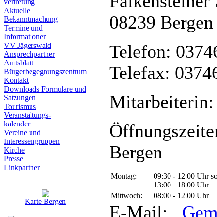
Falkensteiner 
vertretung
Aktuelle
08239 Bergen
Bekanntmachung
Termine und
Informationen
VV Jägerswald
Telefon: 0374
Ansprechpartner
Amtsblatt
Telefax: 0374
Bürgerbegegnungszentrum
Kontakt
Downloads Formulare und
Mitarbeiterin:
Satzungen
Tourismus
Veranstaltungs-
kalender
Öffnungszeite
Vereine und
Interessen­gruppen
Bergen
Kirche
Presse
Linkpartner
Montag:
09:30 - 12:00 Uhr s
13:00 - 18:00 Uhr
Mittwoch:
08:00 - 12:00 Uhr
Karte Bergen
E-Mail:
Gem