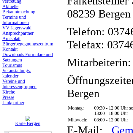
Falkensteiner 
vertretung
Aktuelle
08239 Bergen
Bekanntmachung
Termine und
Informationen
VV Jägerswald
Telefon: 0374
Ansprechpartner
Amtsblatt
Telefax: 0374
Bürgerbegegnungszentrum
Kontakt
Downloads Formulare und
Mitarbeiterin:
Satzungen
Tourismus
Veranstaltungs-
kalender
Öffnungszeite
Vereine und
Interessen­gruppen
Bergen
Kirche
Presse
Linkpartner
Montag:
09:30 - 12:00 Uhr s
13:00 - 18:00 Uhr
Mittwoch:
08:00 - 12:00 Uhr
Karte Bergen
E-Mail:
Gem