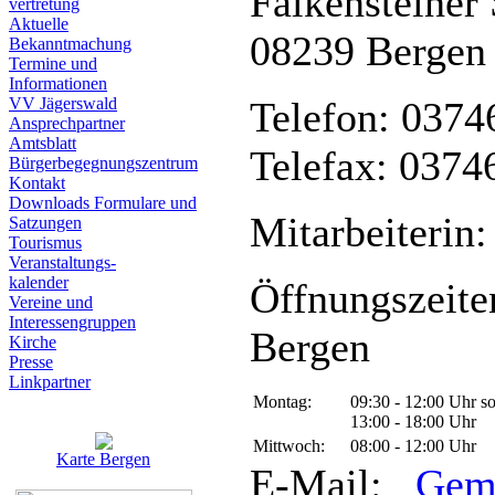
Falkensteiner 
vertretung
Aktuelle
08239 Bergen
Bekanntmachung
Termine und
Informationen
VV Jägerswald
Telefon: 0374
Ansprechpartner
Amtsblatt
Telefax: 0374
Bürgerbegegnungszentrum
Kontakt
Downloads Formulare und
Mitarbeiterin:
Satzungen
Tourismus
Veranstaltungs-
kalender
Öffnungszeite
Vereine und
Interessen­gruppen
Bergen
Kirche
Presse
Linkpartner
Montag:
09:30 - 12:00 Uhr s
13:00 - 18:00 Uhr
Mittwoch:
08:00 - 12:00 Uhr
Karte Bergen
E-Mail:
Gem