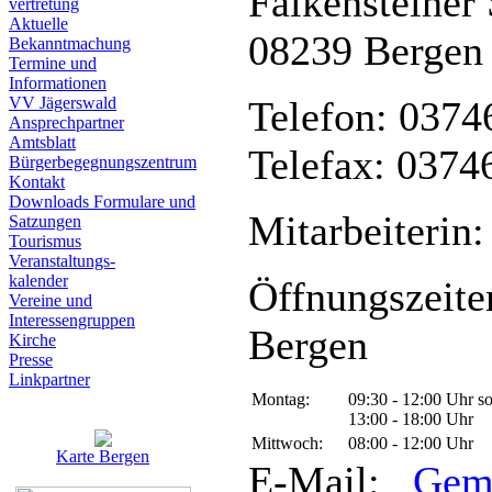
Falkensteiner 
vertretung
Aktuelle
08239 Bergen
Bekanntmachung
Termine und
Informationen
VV Jägerswald
Telefon: 0374
Ansprechpartner
Amtsblatt
Telefax: 0374
Bürgerbegegnungszentrum
Kontakt
Downloads Formulare und
Mitarbeiterin:
Satzungen
Tourismus
Veranstaltungs-
kalender
Öffnungszeite
Vereine und
Interessen­gruppen
Bergen
Kirche
Presse
Linkpartner
Montag:
09:30 - 12:00 Uhr s
13:00 - 18:00 Uhr
Mittwoch:
08:00 - 12:00 Uhr
Karte Bergen
E-Mail:
Gem