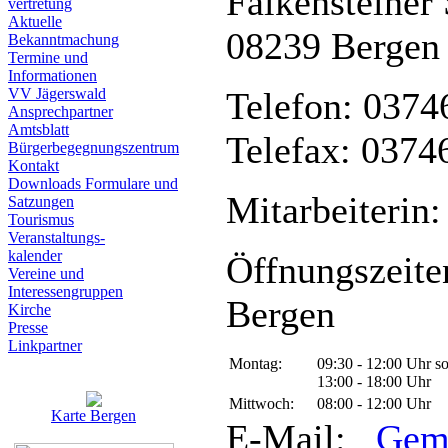
Falkensteiner 
vertretung
Aktuelle
08239 Bergen
Bekanntmachung
Termine und
Informationen
VV Jägerswald
Telefon: 0374
Ansprechpartner
Amtsblatt
Telefax: 0374
Bürgerbegegnungszentrum
Kontakt
Downloads Formulare und
Mitarbeiterin:
Satzungen
Tourismus
Veranstaltungs-
kalender
Öffnungszeite
Vereine und
Interessen­gruppen
Bergen
Kirche
Presse
Linkpartner
Montag:
09:30 - 12:00 Uhr s
13:00 - 18:00 Uhr
Mittwoch:
08:00 - 12:00 Uhr
Karte Bergen
E-Mail:
Gem