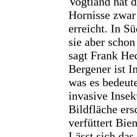
Vogtland hat d
Hornisse zwar
erreicht. In S
sie aber scho
sagt Frank He
Bergener ist 
was es bedeut
invasive Insek
Bildfläche ers
verfüttert Bie
Lässt sich das