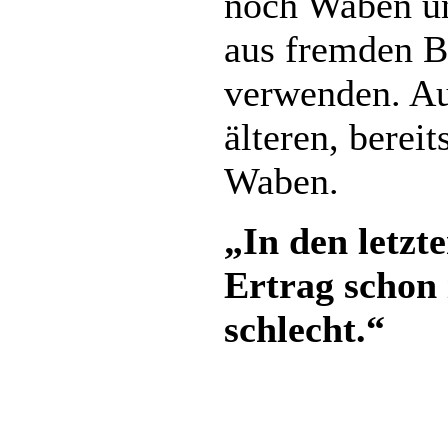
noch Waben u
aus fremden B
verwenden. Au
älteren, bereit
Waben.
„In den letzt
Ertrag schon
schlecht.“