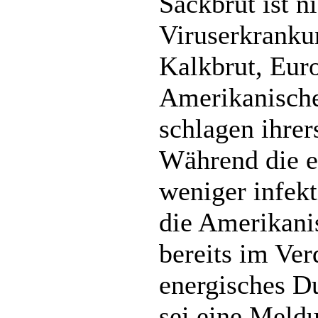
Sackbrut ist ni
Viruserkrankun
Kalkbrut, Eur
Amerikanische
schlagen ihrer
Während die e
weniger infekt
die Amerikani
bereits im Ver
energisches D
sei eine Meld