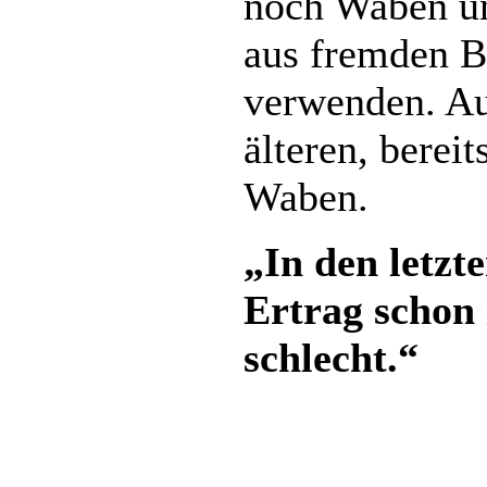
noch Waben u
aus fremden B
verwenden. Au
älteren, bereit
Waben.
„In den letzt
Ertrag schon
schlecht.“