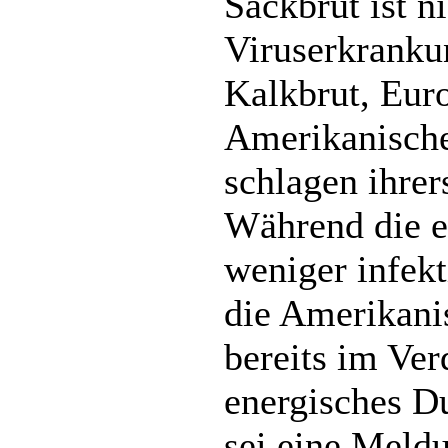
Sackbrut ist ni
Viruserkrankun
Kalkbrut, Eur
Amerikanische
schlagen ihrer
Während die e
weniger infekt
die Amerikani
bereits im Ver
energisches D
sei eine Meld