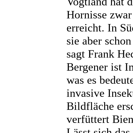
Vogtland hat d
Hornisse zwar
erreicht. In S
sie aber scho
sagt Frank He
Bergener ist 
was es bedeut
invasive Insek
Bildfläche ers
verfüttert Bie
Lässt sich das