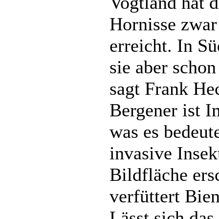
Vogtland hat d
Hornisse zwar
erreicht. In S
sie aber scho
sagt Frank He
Bergener ist 
was es bedeut
invasive Insek
Bildfläche ers
verfüttert Bie
Lässt sich das