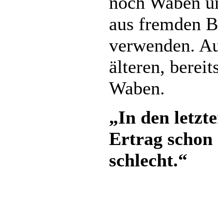
noch Waben u
aus fremden B
verwenden. Au
älteren, bereit
Waben.
„In den letzt
Ertrag schon
schlecht.“