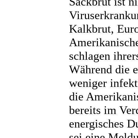
Sackbrut ist ni
Viruserkrankun
Kalkbrut, Eur
Amerikanische
schlagen ihrer
Während die e
weniger infekt
die Amerikani
bereits im Ver
energisches D
sei eine Meld