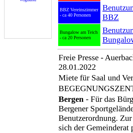
Benutzu
BBZ Vereinszimmer
- ca 40 Personen
BBZ
Benutzu
Bungalow am Teich
- ca 20 Personen
Bungalo
Freie Presse - Auerbac
28.01.2022
Miete für Saal und Ve
BEGEGNUNGSZEN
Bergen
- Für das Bür
Bergener Sportgelände 
Benutzerordnung. Zur 
sich der Gemeinderat 