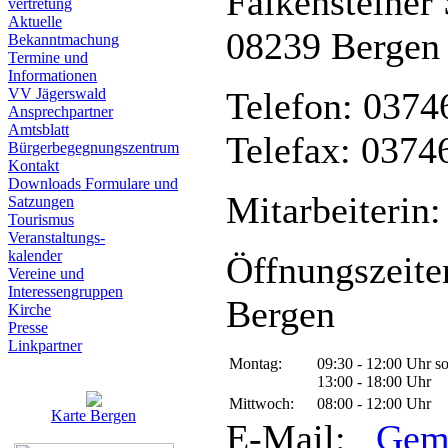
Falkensteiner 
vertretung
Aktuelle
08239 Bergen
Bekanntmachung
Termine und
Informationen
VV Jägerswald
Telefon: 0374
Ansprechpartner
Amtsblatt
Telefax: 0374
Bürgerbegegnungszentrum
Kontakt
Downloads Formulare und
Mitarbeiterin:
Satzungen
Tourismus
Veranstaltungs-
kalender
Öffnungszeite
Vereine und
Interessen­gruppen
Bergen
Kirche
Presse
Linkpartner
Montag:
09:30 - 12:00 Uhr s
13:00 - 18:00 Uhr
Mittwoch:
08:00 - 12:00 Uhr
Karte Bergen
E-Mail:
Gem