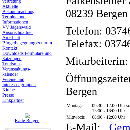
Falkensteiner 
vertretung
Aktuelle
08239 Bergen
Bekanntmachung
Termine und
Informationen
VV Jägerswald
Telefon: 0374
Ansprechpartner
Amtsblatt
Telefax: 0374
Bürgerbegegnungszentrum
Kontakt
Downloads Formulare und
Mitarbeiterin:
Satzungen
Tourismus
Veranstaltungs-
kalender
Öffnungszeite
Vereine und
Interessen­gruppen
Bergen
Kirche
Presse
Linkpartner
Montag:
09:30 - 12:00 Uhr s
13:00 - 18:00 Uhr
Mittwoch:
08:00 - 12:00 Uhr
Karte Bergen
E-Mail:
Gem