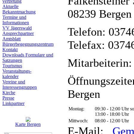
Falkensteiner 
vertretung
Aktuelle
08239 Bergen
Bekanntmachung
Termine und
Informationen
VV Jägerswald
Telefon: 0374
Ansprechpartner
Amtsblatt
Telefax: 0374
Bürgerbegegnungszentrum
Kontakt
Downloads Formulare und
Mitarbeiterin:
Satzungen
Tourismus
Veranstaltungs-
kalender
Öffnungszeite
Vereine und
Interessen­gruppen
Bergen
Kirche
Presse
Linkpartner
Montag:
09:30 - 12:00 Uhr s
13:00 - 18:00 Uhr
Mittwoch:
08:00 - 12:00 Uhr
Karte Bergen
E-Mail:
Gem