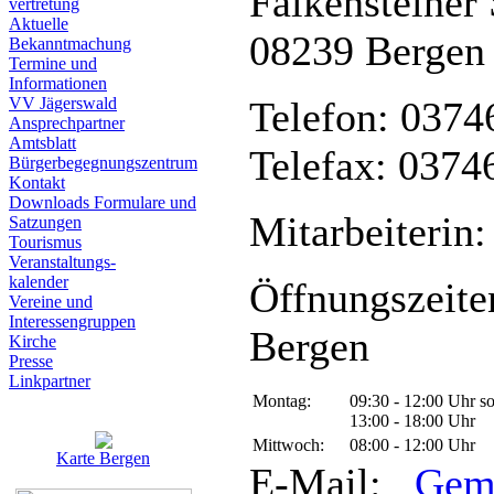
Falkensteiner 
vertretung
Aktuelle
08239 Bergen
Bekanntmachung
Termine und
Informationen
VV Jägerswald
Telefon: 0374
Ansprechpartner
Amtsblatt
Telefax: 0374
Bürgerbegegnungszentrum
Kontakt
Downloads Formulare und
Mitarbeiterin:
Satzungen
Tourismus
Veranstaltungs-
kalender
Öffnungszeite
Vereine und
Interessen­gruppen
Bergen
Kirche
Presse
Linkpartner
Montag:
09:30 - 12:00 Uhr s
13:00 - 18:00 Uhr
Mittwoch:
08:00 - 12:00 Uhr
Karte Bergen
E-Mail:
Gem