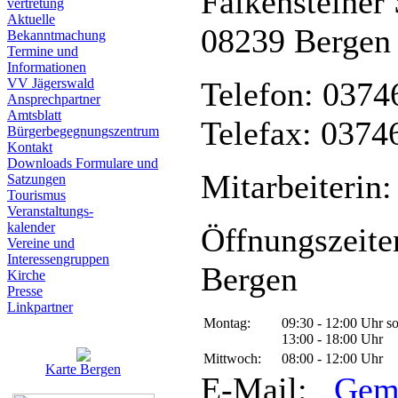
Falkensteiner 
vertretung
Aktuelle
08239 Bergen
Bekanntmachung
Termine und
Informationen
VV Jägerswald
Telefon: 0374
Ansprechpartner
Amtsblatt
Telefax: 0374
Bürgerbegegnungszentrum
Kontakt
Downloads Formulare und
Mitarbeiterin:
Satzungen
Tourismus
Veranstaltungs-
kalender
Öffnungszeite
Vereine und
Interessen­gruppen
Bergen
Kirche
Presse
Linkpartner
Montag:
09:30 - 12:00 Uhr s
13:00 - 18:00 Uhr
Mittwoch:
08:00 - 12:00 Uhr
Karte Bergen
E-Mail:
Gem