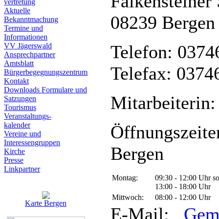
Falkensteiner 
vertretung
Aktuelle
08239 Bergen
Bekanntmachung
Termine und
Informationen
VV Jägerswald
Telefon: 0374
Ansprechpartner
Amtsblatt
Telefax: 0374
Bürgerbegegnungszentrum
Kontakt
Downloads Formulare und
Mitarbeiterin:
Satzungen
Tourismus
Veranstaltungs-
kalender
Öffnungszeite
Vereine und
Interessen­gruppen
Bergen
Kirche
Presse
Linkpartner
Montag:
09:30 - 12:00 Uhr s
13:00 - 18:00 Uhr
Mittwoch:
08:00 - 12:00 Uhr
Karte Bergen
E-Mail:
Gem