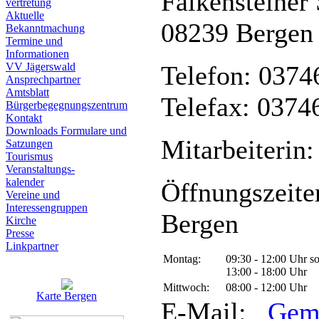
Falkensteiner 
vertretung
Aktuelle
08239 Bergen
Bekanntmachung
Termine und
Informationen
VV Jägerswald
Telefon: 0374
Ansprechpartner
Amtsblatt
Telefax: 0374
Bürgerbegegnungszentrum
Kontakt
Downloads Formulare und
Mitarbeiterin:
Satzungen
Tourismus
Veranstaltungs-
kalender
Öffnungszeite
Vereine und
Interessen­gruppen
Bergen
Kirche
Presse
Linkpartner
Montag:
09:30 - 12:00 Uhr s
13:00 - 18:00 Uhr
Mittwoch:
08:00 - 12:00 Uhr
Karte Bergen
E-Mail:
Gem