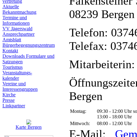
Falkensteiner 
vertretung
Aktuelle
08239 Bergen
Bekanntmachung
Termine und
Informationen
VV Jägerswald
Telefon: 0374
Ansprechpartner
Amtsblatt
Telefax: 0374
Bürgerbegegnungszentrum
Kontakt
Downloads Formulare und
Mitarbeiterin:
Satzungen
Tourismus
Veranstaltungs-
kalender
Öffnungszeite
Vereine und
Interessen­gruppen
Bergen
Kirche
Presse
Linkpartner
Montag:
09:30 - 12:00 Uhr s
13:00 - 18:00 Uhr
Mittwoch:
08:00 - 12:00 Uhr
Karte Bergen
E-Mail:
Gem