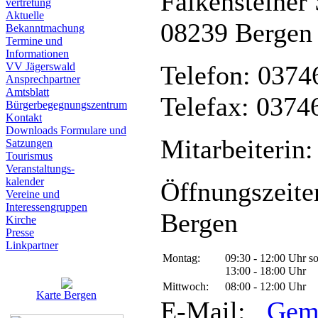
Falkensteiner 
vertretung
Aktuelle
08239 Bergen
Bekanntmachung
Termine und
Informationen
VV Jägerswald
Telefon: 0374
Ansprechpartner
Amtsblatt
Telefax: 0374
Bürgerbegegnungszentrum
Kontakt
Downloads Formulare und
Mitarbeiterin:
Satzungen
Tourismus
Veranstaltungs-
kalender
Öffnungszeite
Vereine und
Interessen­gruppen
Bergen
Kirche
Presse
Linkpartner
Montag:
09:30 - 12:00 Uhr s
13:00 - 18:00 Uhr
Mittwoch:
08:00 - 12:00 Uhr
Karte Bergen
E-Mail:
Gem