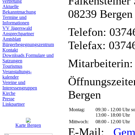
Falkensteiner 
vertretung
Aktuelle
08239 Bergen
Bekanntmachung
Termine und
Informationen
VV Jägerswald
Telefon: 0374
Ansprechpartner
Amtsblatt
Telefax: 0374
Bürgerbegegnungszentrum
Kontakt
Downloads Formulare und
Mitarbeiterin:
Satzungen
Tourismus
Veranstaltungs-
kalender
Öffnungszeite
Vereine und
Interessen­gruppen
Bergen
Kirche
Presse
Linkpartner
Montag:
09:30 - 12:00 Uhr s
13:00 - 18:00 Uhr
Mittwoch:
08:00 - 12:00 Uhr
Karte Bergen
E-Mail:
Gem