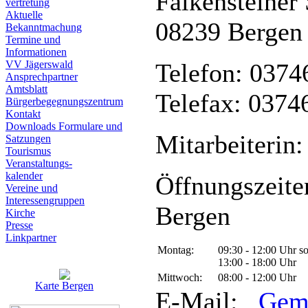
Falkensteiner 
vertretung
Aktuelle
08239 Bergen
Bekanntmachung
Termine und
Informationen
VV Jägerswald
Telefon: 0374
Ansprechpartner
Amtsblatt
Telefax: 0374
Bürgerbegegnungszentrum
Kontakt
Downloads Formulare und
Mitarbeiterin:
Satzungen
Tourismus
Veranstaltungs-
kalender
Öffnungszeite
Vereine und
Interessen­gruppen
Bergen
Kirche
Presse
Linkpartner
Montag:
09:30 - 12:00 Uhr s
13:00 - 18:00 Uhr
Mittwoch:
08:00 - 12:00 Uhr
Karte Bergen
E-Mail:
Gem