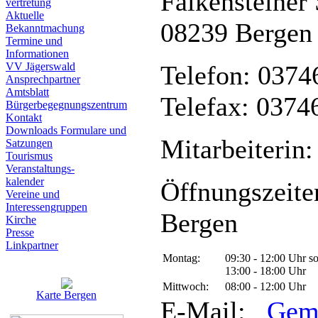
Falkensteiner 
vertretung
Aktuelle
08239 Bergen
Bekanntmachung
Termine und
Informationen
VV Jägerswald
Telefon: 0374
Ansprechpartner
Amtsblatt
Telefax: 0374
Bürgerbegegnungszentrum
Kontakt
Downloads Formulare und
Mitarbeiterin:
Satzungen
Tourismus
Veranstaltungs-
kalender
Öffnungszeite
Vereine und
Interessen­gruppen
Bergen
Kirche
Presse
Linkpartner
Montag:
09:30 - 12:00 Uhr s
13:00 - 18:00 Uhr
Mittwoch:
08:00 - 12:00 Uhr
Karte Bergen
E-Mail:
Gem