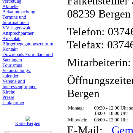
Falkensteiner 
vertretung
Aktuelle
08239 Bergen
Bekanntmachung
Termine und
Informationen
VV Jägerswald
Telefon: 0374
Ansprechpartner
Amtsblatt
Telefax: 0374
Bürgerbegegnungszentrum
Kontakt
Downloads Formulare und
Mitarbeiterin:
Satzungen
Tourismus
Veranstaltungs-
kalender
Öffnungszeite
Vereine und
Interessen­gruppen
Bergen
Kirche
Presse
Linkpartner
Montag:
09:30 - 12:00 Uhr s
13:00 - 18:00 Uhr
Mittwoch:
08:00 - 12:00 Uhr
Karte Bergen
E-Mail:
Gem