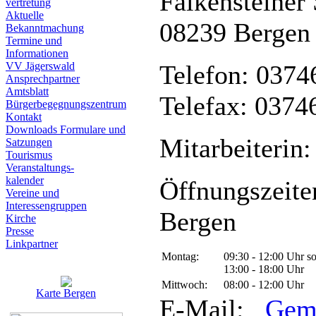
Falkensteiner 
vertretung
Aktuelle
08239 Bergen
Bekanntmachung
Termine und
Informationen
VV Jägerswald
Telefon: 0374
Ansprechpartner
Amtsblatt
Telefax: 0374
Bürgerbegegnungszentrum
Kontakt
Downloads Formulare und
Mitarbeiterin:
Satzungen
Tourismus
Veranstaltungs-
kalender
Öffnungszeite
Vereine und
Interessen­gruppen
Bergen
Kirche
Presse
Linkpartner
Montag:
09:30 - 12:00 Uhr s
13:00 - 18:00 Uhr
Mittwoch:
08:00 - 12:00 Uhr
Karte Bergen
E-Mail:
Gem