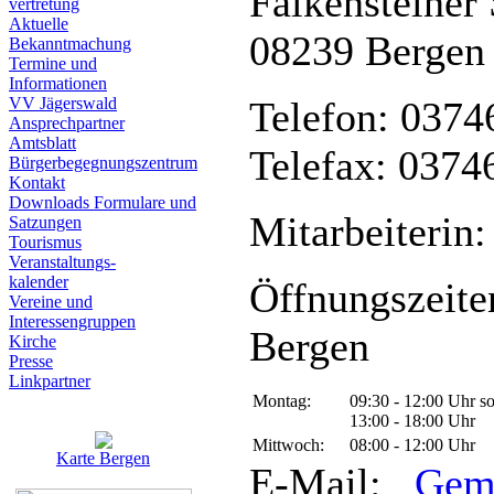
Falkensteiner 
vertretung
Aktuelle
08239 Bergen
Bekanntmachung
Termine und
Informationen
VV Jägerswald
Telefon: 0374
Ansprechpartner
Amtsblatt
Telefax: 0374
Bürgerbegegnungszentrum
Kontakt
Downloads Formulare und
Mitarbeiterin:
Satzungen
Tourismus
Veranstaltungs-
kalender
Öffnungszeite
Vereine und
Interessen­gruppen
Bergen
Kirche
Presse
Linkpartner
Montag:
09:30 - 12:00 Uhr s
13:00 - 18:00 Uhr
Mittwoch:
08:00 - 12:00 Uhr
Karte Bergen
E-Mail:
Gem