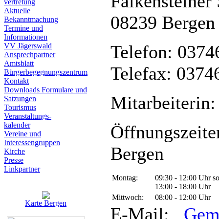
Falkensteiner 
vertretung
Aktuelle
08239 Bergen
Bekanntmachung
Termine und
Informationen
VV Jägerswald
Telefon: 0374
Ansprechpartner
Amtsblatt
Telefax: 0374
Bürgerbegegnungszentrum
Kontakt
Downloads Formulare und
Mitarbeiterin:
Satzungen
Tourismus
Veranstaltungs-
kalender
Öffnungszeite
Vereine und
Interessen­gruppen
Bergen
Kirche
Presse
Linkpartner
Montag:
09:30 - 12:00 Uhr s
13:00 - 18:00 Uhr
Mittwoch:
08:00 - 12:00 Uhr
Karte Bergen
E-Mail:
Gem