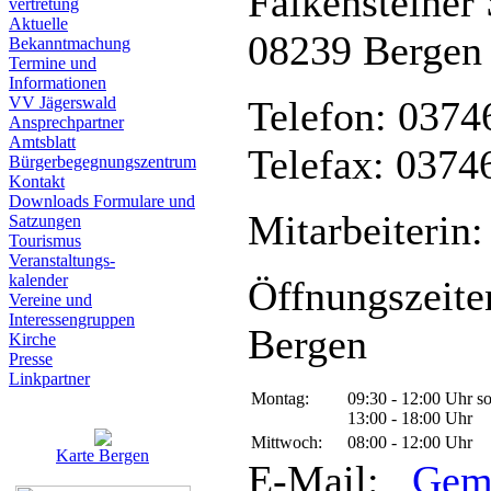
Falkensteiner 
vertretung
Aktuelle
08239 Bergen
Bekanntmachung
Termine und
Informationen
VV Jägerswald
Telefon: 0374
Ansprechpartner
Amtsblatt
Telefax: 0374
Bürgerbegegnungszentrum
Kontakt
Downloads Formulare und
Mitarbeiterin:
Satzungen
Tourismus
Veranstaltungs-
kalender
Öffnungszeite
Vereine und
Interessen­gruppen
Bergen
Kirche
Presse
Linkpartner
Montag:
09:30 - 12:00 Uhr s
13:00 - 18:00 Uhr
Mittwoch:
08:00 - 12:00 Uhr
Karte Bergen
E-Mail:
Gem