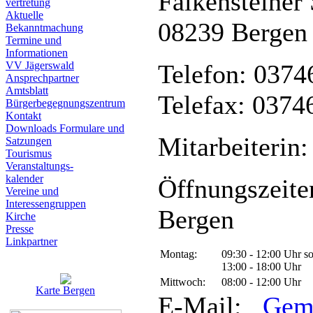
Falkensteiner 
vertretung
Aktuelle
08239 Bergen
Bekanntmachung
Termine und
Informationen
VV Jägerswald
Telefon: 0374
Ansprechpartner
Amtsblatt
Telefax: 0374
Bürgerbegegnungszentrum
Kontakt
Downloads Formulare und
Mitarbeiterin:
Satzungen
Tourismus
Veranstaltungs-
kalender
Öffnungszeite
Vereine und
Interessen­gruppen
Bergen
Kirche
Presse
Linkpartner
Montag:
09:30 - 12:00 Uhr s
13:00 - 18:00 Uhr
Mittwoch:
08:00 - 12:00 Uhr
Karte Bergen
E-Mail:
Gem