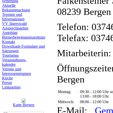
Falkensteiner 
vertretung
Aktuelle
08239 Bergen
Bekanntmachung
Termine und
Informationen
VV Jägerswald
Telefon: 0374
Ansprechpartner
Amtsblatt
Telefax: 0374
Bürgerbegegnungszentrum
Kontakt
Downloads Formulare und
Mitarbeiterin:
Satzungen
Tourismus
Veranstaltungs-
kalender
Öffnungszeite
Vereine und
Interessen­gruppen
Bergen
Kirche
Presse
Linkpartner
Montag:
09:30 - 12:00 Uhr s
13:00 - 18:00 Uhr
Mittwoch:
08:00 - 12:00 Uhr
Karte Bergen
E-Mail:
Gem