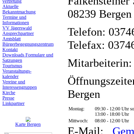
Falkensteiner 
vertretung
Aktuelle
08239 Bergen
Bekanntmachung
Termine und
Informationen
VV Jägerswald
Telefon: 0374
Ansprechpartner
Amtsblatt
Telefax: 0374
Bürgerbegegnungszentrum
Kontakt
Downloads Formulare und
Mitarbeiterin:
Satzungen
Tourismus
Veranstaltungs-
kalender
Öffnungszeite
Vereine und
Interessen­gruppen
Bergen
Kirche
Presse
Linkpartner
Montag:
09:30 - 12:00 Uhr s
13:00 - 18:00 Uhr
Mittwoch:
08:00 - 12:00 Uhr
Karte Bergen
E-Mail:
Gem