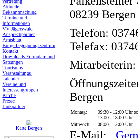
Falkensteiner 
vertretung
Aktuelle
08239 Bergen
Bekanntmachung
Termine und
Informationen
VV Jägerswald
Telefon: 0374
Ansprechpartner
Amtsblatt
Telefax: 0374
Bürgerbegegnungszentrum
Kontakt
Downloads Formulare und
Mitarbeiterin:
Satzungen
Tourismus
Veranstaltungs-
kalender
Öffnungszeite
Vereine und
Interessen­gruppen
Bergen
Kirche
Presse
Linkpartner
Montag:
09:30 - 12:00 Uhr s
13:00 - 18:00 Uhr
Mittwoch:
08:00 - 12:00 Uhr
Karte Bergen
E-Mail:
Gem