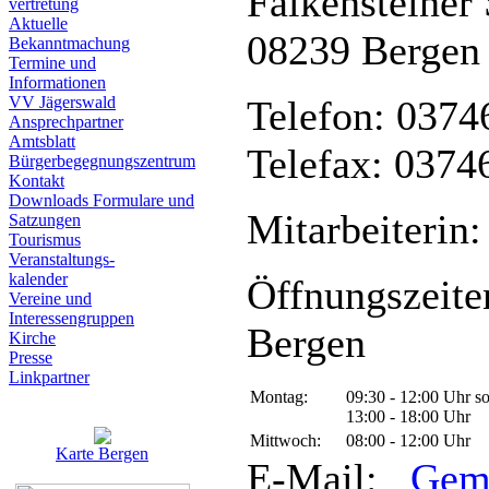
Falkensteiner 
vertretung
Aktuelle
08239 Bergen
Bekanntmachung
Termine und
Informationen
VV Jägerswald
Telefon: 0374
Ansprechpartner
Amtsblatt
Telefax: 0374
Bürgerbegegnungszentrum
Kontakt
Downloads Formulare und
Mitarbeiterin:
Satzungen
Tourismus
Veranstaltungs-
kalender
Öffnungszeite
Vereine und
Interessen­gruppen
Bergen
Kirche
Presse
Linkpartner
Montag:
09:30 - 12:00 Uhr s
13:00 - 18:00 Uhr
Mittwoch:
08:00 - 12:00 Uhr
Karte Bergen
E-Mail:
Gem