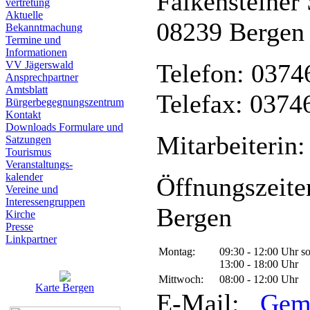
Falkensteiner 
vertretung
Aktuelle
08239 Bergen
Bekanntmachung
Termine und
Informationen
VV Jägerswald
Telefon: 0374
Ansprechpartner
Amtsblatt
Telefax: 0374
Bürgerbegegnungszentrum
Kontakt
Downloads Formulare und
Mitarbeiterin:
Satzungen
Tourismus
Veranstaltungs-
kalender
Öffnungszeite
Vereine und
Interessen­gruppen
Bergen
Kirche
Presse
Linkpartner
Montag:
09:30 - 12:00 Uhr s
13:00 - 18:00 Uhr
Mittwoch:
08:00 - 12:00 Uhr
Karte Bergen
E-Mail:
Gem