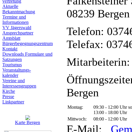
Falkensteiner 
vertretung
Aktuelle
08239 Bergen
Bekanntmachung
Termine und
Informationen
VV Jägerswald
Telefon: 0374
Ansprechpartner
Amtsblatt
Telefax: 0374
Bürgerbegegnungszentrum
Kontakt
Downloads Formulare und
Mitarbeiterin:
Satzungen
Tourismus
Veranstaltungs-
kalender
Öffnungszeite
Vereine und
Interessen­gruppen
Bergen
Kirche
Presse
Linkpartner
Montag:
09:30 - 12:00 Uhr s
13:00 - 18:00 Uhr
Mittwoch:
08:00 - 12:00 Uhr
Karte Bergen
E-Mail:
Gem