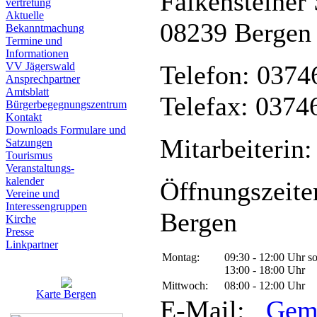
Falkensteiner 
vertretung
Aktuelle
08239 Bergen
Bekanntmachung
Termine und
Informationen
VV Jägerswald
Telefon: 0374
Ansprechpartner
Amtsblatt
Telefax: 0374
Bürgerbegegnungszentrum
Kontakt
Downloads Formulare und
Mitarbeiterin:
Satzungen
Tourismus
Veranstaltungs-
kalender
Öffnungszeite
Vereine und
Interessen­gruppen
Bergen
Kirche
Presse
Linkpartner
Montag:
09:30 - 12:00 Uhr s
13:00 - 18:00 Uhr
Mittwoch:
08:00 - 12:00 Uhr
Karte Bergen
E-Mail:
Gem